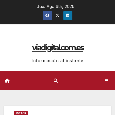
Ir
Jue. Ago 6th, 2026
al
contenido
viadigital.com.es
Información al instante
MOTOR