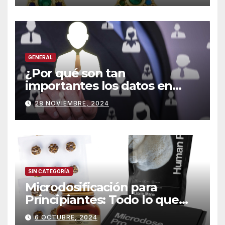
GENERAL
¿Por qué son tan
importantes los datos en
People Analytics?
28 NOVIEMBRE, 2024
SIN CATEGORÍA
Microdosificación para
Principiantes: Todo lo que
Necesitas Saber
6 OCTUBRE, 2024