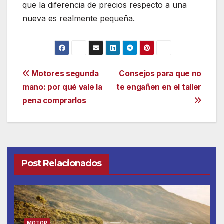
que la diferencia de precios respecto a una
nueva es realmente pequeña.
Navegación
Motores segunda
Consejos para que no
mano: por qué vale la
te engañen en el taller
de
pena comprarlos
entradas
Post Relacionados
MOTOR