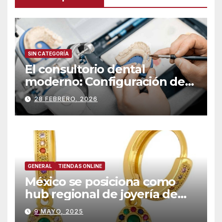
SIN CATEGORÍA
El consultorio dental
moderno: Configuración de
su laboratorio interno para la
28 FEBRERO, 2026
odontología en el mismo día
GENERAL
TIENDAS ONLINE
México se posiciona como
hub regional de joyería de
acero inoxidable por
9 MAYO, 2025
mayoreo