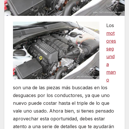
Los
mot
ores
seg
und
a
man
o
son una de las piezas más buscadas en los
desguaces por los conductores, ya que uno
nuevo puede costar hasta el triple de lo que
vale uno usado. Ahora bien, si tienes pensado
aprovechar esta oportunidad, debes estar
atento a una serie de detalles que te ayudarán