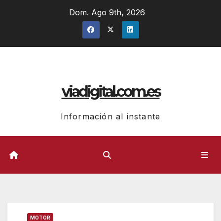
Ir
Dom. Ago 9th, 2026
al
contenido
viadigital.com.es
Información al instante
MOTOR