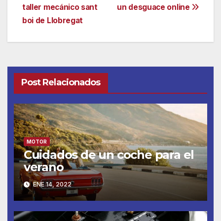
de
taller mecánico sant
un desguace online
entradas
boi de Llobregat
Post Relacionados
MOTOR
Cuidados de un coche para el
verano
ENE 14, 2022