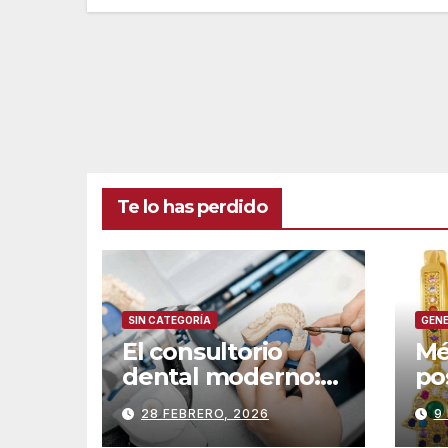
Te lo has perdido
SIN CATEGORÍA
GEN
El consultorio
Mé
dental moderno:
po
Configuración de
hu
28 FEBRERO, 2026
9
su laboratorio
jo