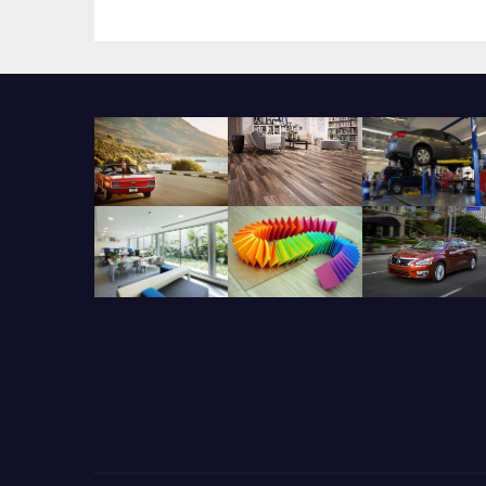
interno para la
in
odontología en el
ma
mismo día