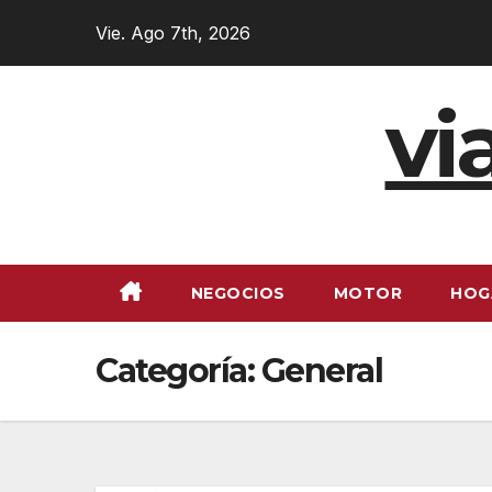
Ir
Vie. Ago 7th, 2026
al
contenido
vi
NEGOCIOS
MOTOR
HOG
Categoría:
General