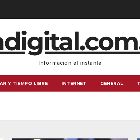
adigital.com
Información al instante
AR Y TIEMPO LIBRE
INTERNET
GENERAL