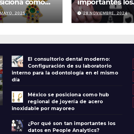
siciona como
importantes los
b regional de
datos en Peopl
 MAYO, 2025
28 NOVIEMBRE, 2024
yería de acero
Analytics?
oxidable por
yoreo
El consultorio dental moderno:
Configuración de su laboratorio
interno para la odontología en el mismo
día
México se posiciona como hub
regional de joyería de acero
inoxidable por mayoreo
¿Por qué son tan importantes los
datos en People Analytics?