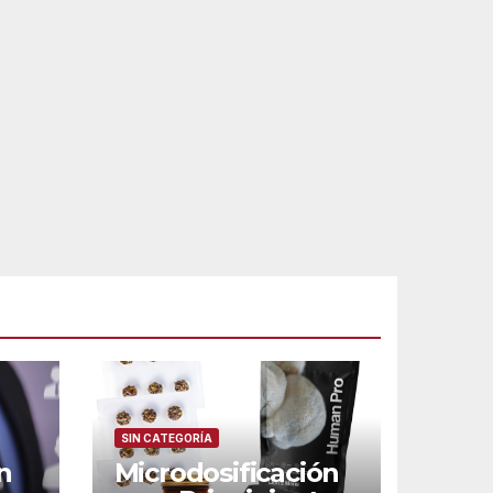
SIN CATEGORÍA
n
Microdosificación